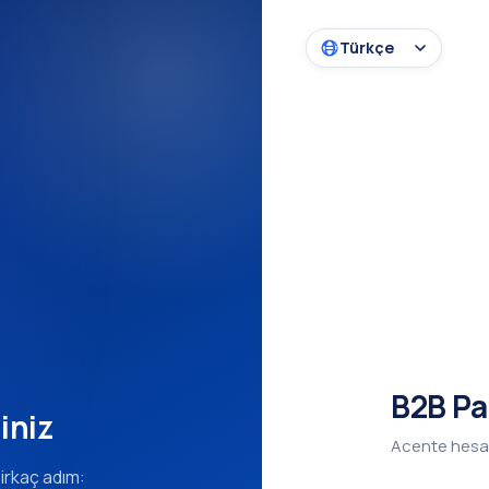
B2B Pa
iniz
Acente hesa
irkaç adım: