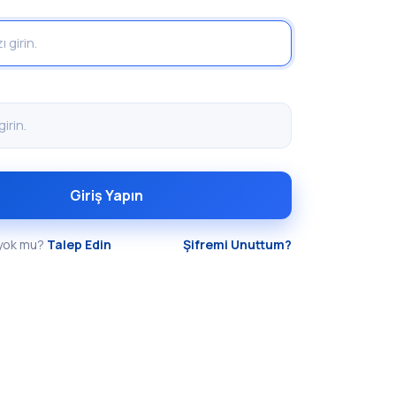
Giriş Yapın
 yok mu?
Talep Edin
Şifremi Unuttum?