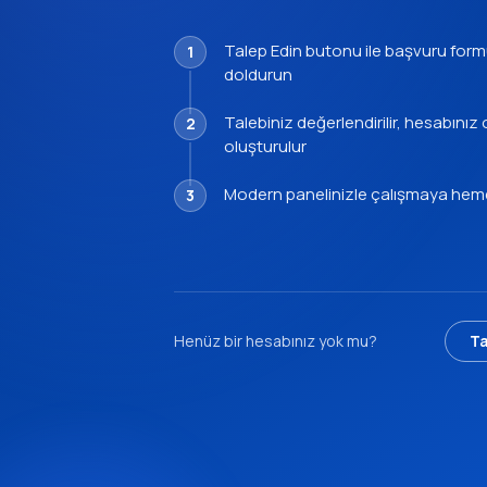
Talep Edin butonu ile başvuru for
doldurun
Talebiniz değerlendirilir, hesabınız
oluşturulur
Modern panelinizle çalışmaya hem
Henüz bir hesabınız yok mu?
Ta