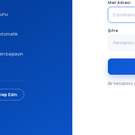
Mail Adresi
munu
Şifre
 otomatik
en başlayın
Bir hesabınız
lep Edin