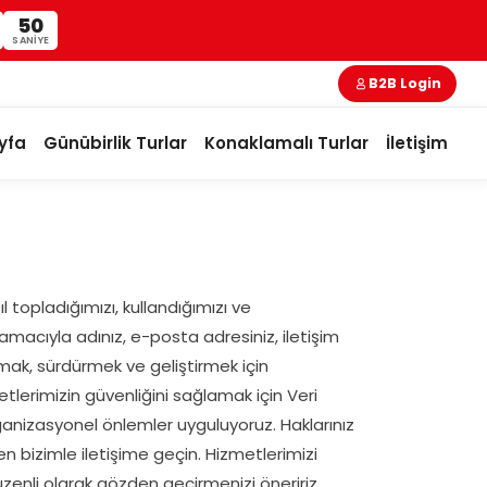
50
SANIYE
B2B Login
yfa
Günübirlik Turlar
Konaklamalı Turlar
İletişim
asıl topladığımızı, kullandığımızı ve
amacıyla adınız, e-posta adresiniz, iletişim
ağlamak, sürdürmek ve geliştirmek için
etlerimizin güvenliğini sağlamak için Veri
 organizasyonel önlemler uyguluyoruz. Haklarınız
en bizimle iletişime geçin. Hizmetlerimizi
üzenli olarak gözden geçirmenizi öneririz.