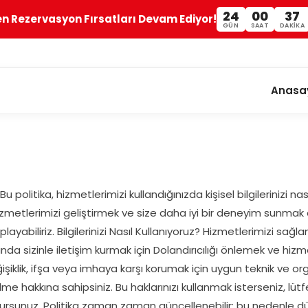
24
00
37
en Rezervasyon Fırsatları Devam Ediyor!
GÜN
SAAT
DAKIKA
Anasa
r. Bu politika, hizmetlerimizi kullandığınızda kişisel bilgilerinizi n
izmetlerimizi geliştirmek ve size daha iyi bir deneyim sunmak 
i toplayabiliriz. Bilgilerinizi Nasıl Kullanıyoruz? Hizmetlerimizi s
da sizinle iletişim kurmak için Dolandırıcılığı önlemek ve hizm
, değişiklik, ifşa veya imhaya karşı korumak için uygun teknik ve
lme hakkına sahipsiniz. Bu haklarınızı kullanmak isterseniz, lütf
iş olursunuz. Politika zaman zaman güncellenebilir; bu nedenle d