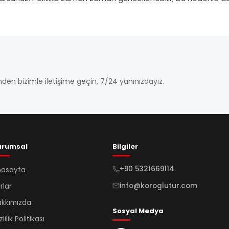
den bizimle iletişime geçin, 7/24 yanınızdayız.
urumsal
Bilgiler
+90 5321669114
nasayfa
info@koroglutur.com
rlar
kkımızda
Sosyal Medya
zlilik Politikası