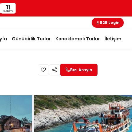
10
SANIYE
B2B Login
yfa
Günübirlik Turlar
Konaklamalı Turlar
İletişim
Bizi Arayın