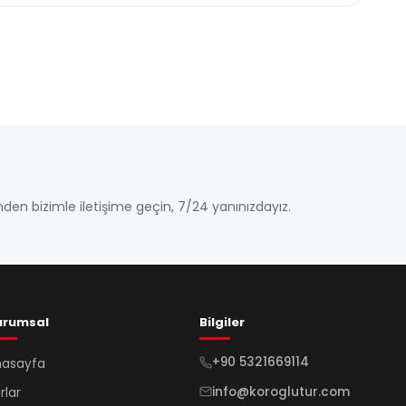
den bizimle iletişime geçin, 7/24 yanınızdayız.
urumsal
Bilgiler
+90 5321669114
nasayfa
info@koroglutur.com
rlar