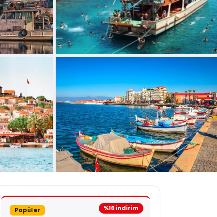
+1 fotoğraf daha
%16 indirim
Popüler