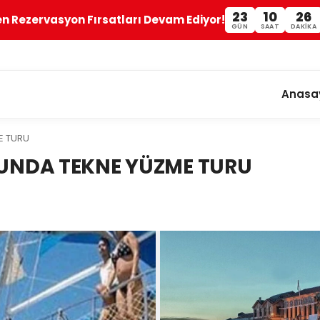
23
10
26
en Rezervasyon Fırsatları Devam Ediyor!
GÜN
SAAT
DAKIKA
Anasa
E TURU
CUNDA TEKNE YÜZME TURU