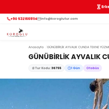
Erk
+90 5321669114
info@koroglutur.com
Anasayfa
GÜNÜBİRLİK AYVALIK CUNDA TEKNE YÜZM
GÜNÜBİRLİK AYVALIK 
Tur Kodu:
36755
1 Gün
Otobüs