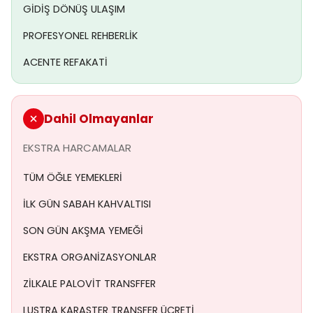
GİDİŞ DÖNÜŞ ULAŞIM
huzur veren manzarası eşliğinde ilerleyerek
Maçka
`ya
ulaşıyoruz. Burada yolumuz ikiye ayrılıyor ve
Altındere
PROFESYONEL REHBERLİK
Vadisi
boyunca ilerleyerek
Altındere
`yi gözlemliyoruz.
Ardından, otobüsümüzden inerek,
ACENTE REFAKATİ
Karadağ
`ın eteklerinde
bulunan ve etkileyici bir manzaraya sahip
Sümela
Manastırı
`nı vadi tabanından görme şansı buluyoruz. Bu
büyüleyici yapıyı görmek, ziyaretçilerimize unutulmaz
Dahil Olmayanlar
anlar yaşatacaktır. Verdiğimiz serbest zamanda,
doğanın tadını çıkarabilir ve bu eşsiz manzarada
EKSTRA HARCAMALAR
muhteşem fotoğraflar çekebilirsiniz.
(Not: Sümela
TÜM ÖĞLE YEMEKLERİ
Manastırı, 2015 yılından bu yana T.C. Kültür ve Turizm
Bakanlığı tarafından yenileme ve güçlendirme
İLK GÜN SABAH KAHVALTISI
çalışmalarına tabi tutulmaktadır. Bu nedenle,
manastır içerisine yapılacak ziyaretin durumunu
SON GÜN AKŞMA YEMEĞİ
dönem koşulları belirleyecektir. Ne kadar açık ya da
EKSTRA ORGANİZASYONLAR
kapalı olsa da Milli Park`a yapılacak ziyaret kesinlikle
planlanmıştır.)
Ardından öğle yemeğimizi almak üzere
ZİLKALE PALOVİT TRANSFFER
serbest zaman veriyoruz ve ardından
Uzungöl
`e doğru
LUSTRA KARASTER TRANSFER ÜCRETİ