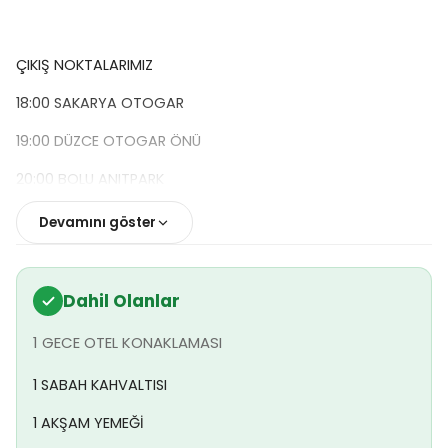
ÇIKIŞ NOKTALARIMIZ
18:00 SAKARYA OTOGAR
19:00 DÜZCE OTOGAR ÖNÜ
20:00 BOLU ANITPARK
TUR PROGRAMIMIZ
Devamını göster
Dahil Olanlar
1.Gün- Trabzon - Sümela Manastırı -
Uzungöl -Lustra-Karester Yaylası
1 GECE OTEL KONAKLAMASI
Gece Yolculuğumuzun Ardından Kahvaltımıza Geçiyoruz.
1 SABAH KAHVALTISI
ardından, gezimize devam ediyoruz,
Altındere Milli
Parkı
`na doğru yola çıkıyoruz.
Maçka
yol
1 AKŞAM YEMEĞİ
ayrımından
Değirmendere Vadisi
`ne giriyor, vadinin