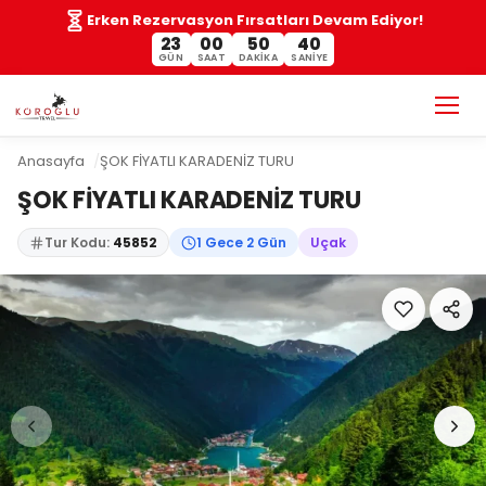
Erken Rezervasyon Fırsatları Devam Ediyor!
23
00
50
39
GÜN
SAAT
DAKIKA
SANIYE
Anasayfa
ŞOK FİYATLI KARADENİZ TURU
ŞOK FİYATLI KARADENİZ TURU
Tur Kodu:
45852
1 Gece 2 Gün
Uçak